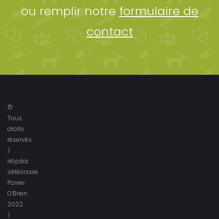
ou remplir notre
formulaire de
contact
©
Tous
droits
réservés
|
Hôpital
Vétérinaire
Poirier
O’Brien
2022
|