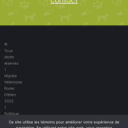
contact
©
Tous
droits
réservés
|
Hôpital
Vétérinaire
Poirier
O’Brien
2022
|
Politique
de
Ce site utilise les témoins pour améliorer votre expérience de
confidentialité
navigation. En utilisant notre site web, vous acceptez